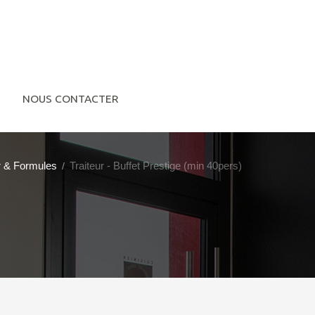
NOUS CONTACTER
r & Formules
Traiteur - Buffet Prestige (min 40pers)
/