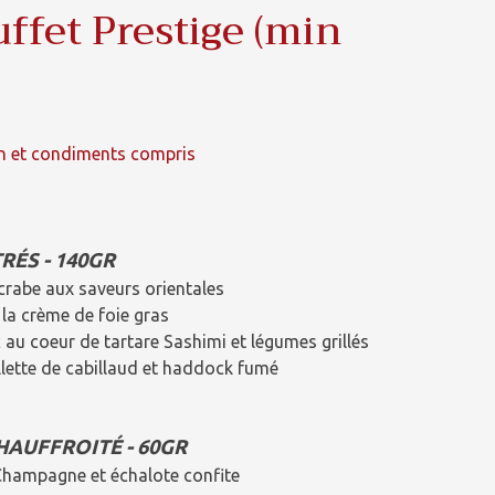
uffet Prestige (min
n et condiments compris
RÉS - 140GR
de crabe aux saveurs orientales
la crème de foie gras
u coeur de tartare Sashimi et légumes grillés
lette de cabillaud et haddock fumé
HAUFFROITÉ - 60GR
Champagne et échalote confite